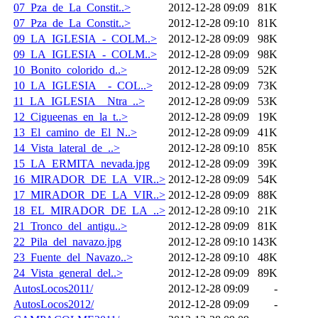
07_Pza_de_La_Constit..>
2012-12-28 09:09
81K
07_Pza_de_La_Constit..>
2012-12-28 09:10
81K
09_LA_IGLESIA_-_COLM..>
2012-12-28 09:09
98K
09_LA_IGLESIA_-_COLM..>
2012-12-28 09:09
98K
10_Bonito_colorido_d..>
2012-12-28 09:09
52K
10_LA_IGLESIA__-_COL..>
2012-12-28 09:09
73K
11_LA_IGLESIA__Ntra_..>
2012-12-28 09:09
53K
12_Cigueenas_en_la_t..>
2012-12-28 09:09
19K
13_El_camino_de_El_N..>
2012-12-28 09:09
41K
14_Vista_lateral_de_..>
2012-12-28 09:10
85K
15_LA_ERMITA_nevada.jpg
2012-12-28 09:09
39K
16_MIRADOR_DE_LA_VIR..>
2012-12-28 09:09
54K
17_MIRADOR_DE_LA_VIR..>
2012-12-28 09:09
88K
18_EL_MIRADOR_DE_LA_..>
2012-12-28 09:10
21K
21_Tronco_del_antigu..>
2012-12-28 09:09
81K
22_Pila_del_navazo.jpg
2012-12-28 09:10
143K
23_Fuente_del_Navazo..>
2012-12-28 09:10
48K
24_Vista_general_del..>
2012-12-28 09:09
89K
AutosLocos2011/
2012-12-28 09:09
-
AutosLocos2012/
2012-12-28 09:09
-