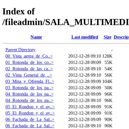
Index of
/fileadmin/SALA_MULTIME
Name
Last modified
Size
Descrip
Parent Directory
-
00_Vista_aerea_de_Co..>
2012-12-28 09:10
128K
01_Rotonda_de_los_co..>
2012-12-28 09:09
55K
02_Rotonda_de_las_ca..>
2012-12-28 09:10
54K
02_Vista_General_de_..>
2012-12-28 09:10
56K
03_Misa_y_Ofrenda_Fl..>
2012-12-28 09:09
104K
03_Rotonda_de_los_pa..>
2012-12-28 09:09
50K
04_Rotonda_de_los_pa..>
2012-12-28 09:09
96K
04_Rotonda_de_los_pa..>
2012-12-28 09:10
96K
05_El_Rondon_y_el_ay..>
2012-12-28 09:09
91K
05_El_Rondon_y_el_ay..>
2012-12-28 09:09
91K
06_Fachada_de_La_Sal..>
2012-12-28 09:09
90K
06_Fachada_de_La_Sal..>
2012-12-28 09:10
90K